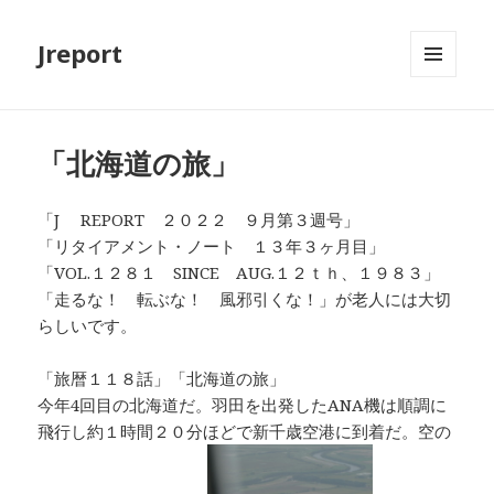
Jreport
メニュ
ーとウ
ィジェ
ット
「北海道の旅」
「J REPORT ２０２２ ９月第３週号」
「リタイアメント・ノート １３年３ヶ月目」
「VOL.１２８１ SINCE AUG.１２ｔｈ、１９８３」
「走るな！ 転ぶな！ 風邪引くな！」が老人には大切
らしいです。
「旅暦１１８話」「北海道の旅」
今年4回目の北海道だ。羽田を出発したANA機は順調に
飛行し約１時間２０分ほどで新千歳空港に到着だ。空の