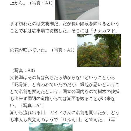
上から。（写真：A1）
まず訪れたのは支笏湖だ。だが長い階段を降りるという
ことで私は駐車場で待機した。そこには「ナナカマド」
の花が咲いていた。（写真：A2）
（写真：A3）
支笏湖はその昔は落ちたら助からないということから
「死骨湖」と言われていたのだが、縁起が悪いというこ
とで名前を変えたという。国立公園内なので樹木の伐採
も出来ず周辺の道路からでは湖面を観ることが出来な
い。（写真：A4）
湖から流れ出る川。ガイドさんに名前を聞いたが、どう
も本人も裏覚えのようで「りふえ川」と答えた。（写